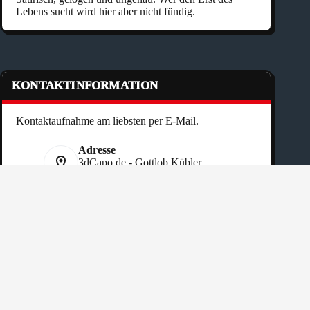
Lebens sucht wird hier aber nicht fündig.
KONTAKTINFORMATION
Kontaktaufnahme am liebsten per E-Mail.
Adresse
3dCapo.de - Gottlob Kübler
Rittwiese 19 - DE 74842 Billigheim
Telefon:
+49 151 40 50 77 90
Website:
3dcapo.de