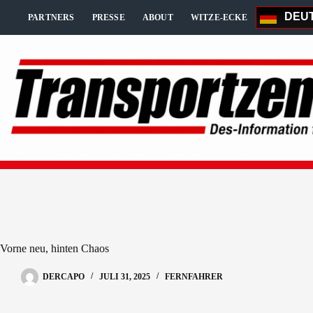
Zum
DEU
Inhalt
PARTNERS
PRESSE
ABOUT
WITZE-ECKE
springen
Vorne neu, hinten Chaos
DERCAPO
JULI 31, 2025
FERNFAHRER