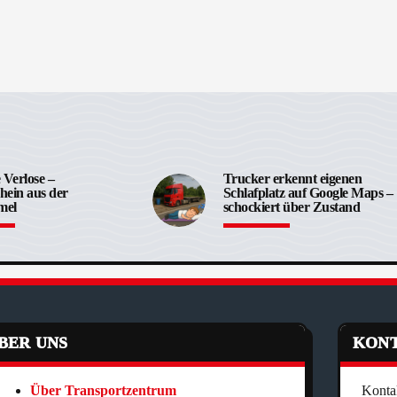
 Verlose –
Trucker erkennt eigenen
hein aus der
Schlafplatz auf Google Maps –
mel
schockiert über Zustand
BER UNS
KON
Über Transportzentrum
Konta