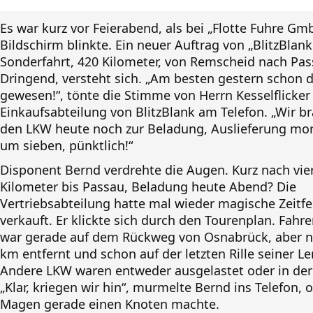
Es war kurz vor Feierabend, als bei „Flotte Fuhre Gm
Bildschirm blinkte. Ein neuer Auftrag von „BlitzBlank
Sonderfahrt, 420 Kilometer, von Remscheid nach Pas
Dringend, versteht sich. „Am besten gestern schon 
gewesen!“, tönte die Stimme von Herrn Kesselflicker
Einkaufsabteilung von BlitzBlank am Telefon. „Wir b
den LKW heute noch zur Beladung, Auslieferung mo
um sieben, pünktlich!“
Disponent Bernd verdrehte die Augen. Kurz nach vier
Kilometer bis Passau, Beladung heute Abend? Die
Vertriebsabteilung hatte mal wieder magische Zeitfe
verkauft. Er klickte sich durch den Tourenplan. Fahr
war gerade auf dem Rückweg von Osnabrück, aber 
km entfernt und schon auf der letzten Rille seiner Le
Andere LKW waren entweder ausgelastet oder in der
„Klar, kriegen wir hin“, murmelte Bernd ins Telefon, 
Magen gerade einen Knoten machte.