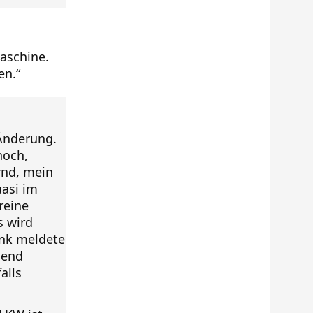
maschine.
en.“
 Änderung.
noch,
rnd, mein
uasi im
reine
s wird
ank meldete
hend
alls