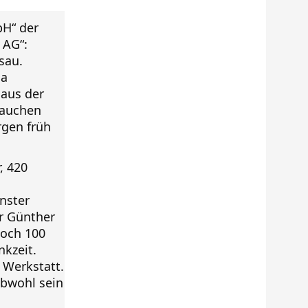
bH“ der
 AG“:
sau.
da
 aus der
rauchen
rgen früh
, 420
nster
er Günther
noch 100
nkzeit.
 Werkstatt.
obwohl sein