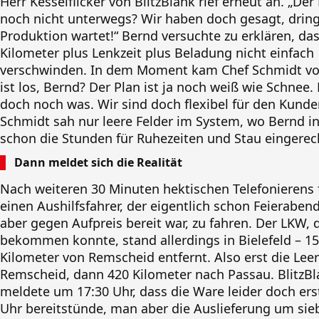
Herr Kesselflicker von BlitzBlank rief erneut an. „Der
noch nicht unterwegs? Wir haben doch gesagt, drin
Produktion wartet!“ Bernd versuchte zu erklären, da
Kilometer plus Lenkzeit plus Beladung nicht einfach
verschwinden. In dem Moment kam Chef Schmidt vo
ist los, Bernd? Der Plan ist ja noch weiß wie Schnee.
doch noch was. Wir sind doch flexibel für den Kunde
Schmidt sah nur leere Felder im System, wo Bernd 
schon die Stunden für Ruhezeiten und Stau eingerec
Dann meldet sich die Realität
Nach weiteren 30 Minuten hektischen Telefonierens
einen Aushilfsfahrer, der eigentlich schon Feierabend
aber gegen Aufpreis bereit war, zu fahren. Der LKW, 
bekommen konnte, stand allerdings in Bielefeld – 1
Kilometer von Remscheid entfernt. Also erst die Lee
Remscheid, dann 420 Kilometer nach Passau. BlitzB
meldete um 17:30 Uhr, dass die Ware leider doch er
Uhr bereitstünde, man aber die Auslieferung um sie