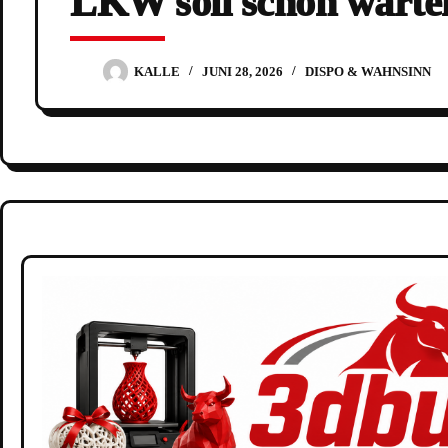
LKW soll schon warte
KALLE
JUNI 28, 2026
DISPO & WAHNSINN