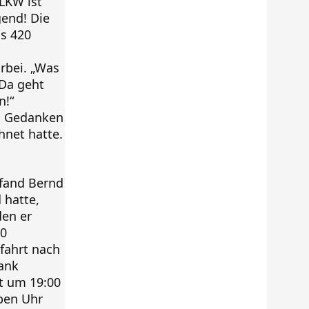
 LKW ist
gend! Die
ss 420
rbei. „Was
 Da geht
n!“
in Gedanken
hnet hatte.
 fand Bernd
 hatte,
den er
50
rfahrt nach
lank
st um 19:00
ben Uhr