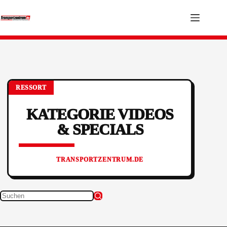
Zum
Inhalt
springen
KATEGORIE
VIDEOS
& SPECIALS
Keine
Ergebnisse