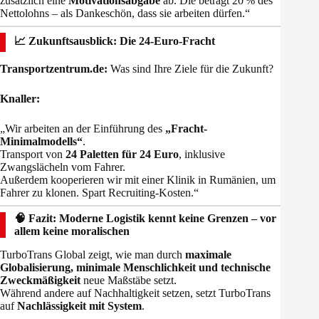
zusätzlich eine
Motivationsabgabe
ab. Die beträgt 20 % des
Nettolohns – als Dankeschön, dass sie arbeiten dürfen.“
📈 Zukunftsausblick: Die 24-Euro-Fracht
Transportzentrum.de:
Was sind Ihre Ziele für die Zukunft?
Knaller:
„Wir arbeiten an der Einführung des
„Fracht-
Minimalmodells“
.
Transport von
24 Paletten für 24 Euro
, inklusive
Zwangslächeln vom Fahrer.
Außerdem kooperieren wir mit einer Klinik in Rumänien, um
Fahrer zu klonen. Spart Recruiting-Kosten.“
🧠 Fazit: Moderne Logistik kennt keine Grenzen – vor
allem keine moralischen
TurboTrans Global zeigt, wie man durch
maximale
Globalisierung, minimale Menschlichkeit und technische
Zweckmäßigkeit
neue Maßstäbe setzt.
Während andere auf Nachhaltigkeit setzen, setzt TurboTrans
auf
Nachlässigkeit mit System
.