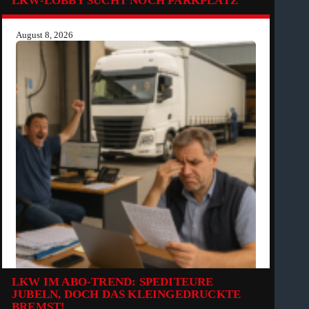
LKW-LOBBY SUCHT NOCH PARKPLATZ
August 8, 2026
LKW IM ABO-TREND: SPEDITEURE
JUBELN, DOCH DAS KLEINGEDRUCKTE
BREMST!