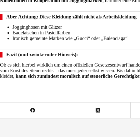
Kollektionen in Kooperation mit Joggingmarken
, darunter eine Edi
Aber Achtung: Diese Kleidung zählt nicht als Arbeitskleidung
Jogginghosen mit Glitzer
Badelatschen in Pastellfarben
Ironisch gemeinte Marken wie „Gucci“ oder „Balenciaga“
Fazit (und zwinkernder Hinweis):
Ob es sich hierbei wirklich um einen offiziellen Gesetzesentwurf handel
vom Ernst des Steuerrechts – das muss jeder selbst wissen. Bis dahin b
kleidet,
kann sich zumindest moralisch auf steuerliche Gerechtigkei