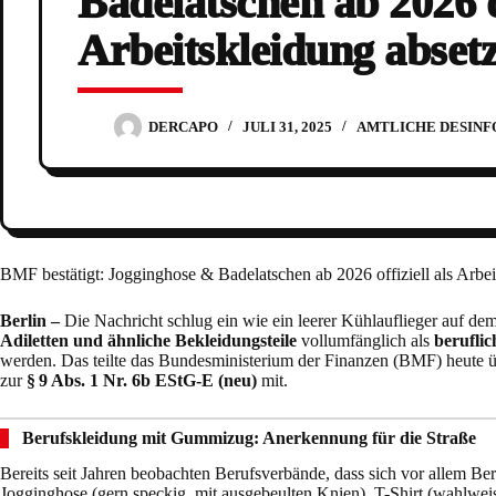
Badelatschen ab 2026 of
Arbeitskleidung abset
DERCAPO
JULI 31, 2025
AMTLICHE DESIN
BMF bestätigt: Jogginghose & Badelatschen ab 2026 offiziell als Arbei
Berlin –
Die Nachricht schlug ein wie ein leerer Kühlauflieger auf de
Adiletten und ähnliche Bekleidungsteile
vollumfänglich als
beruflic
werden. Das teilte das Bundesministerium der Finanzen (BMF) heute
zur
§ 9 Abs. 1 Nr. 6b EStG-E (neu)
mit.
Berufskleidung mit Gummizug: Anerkennung für die Straße
Bereits seit Jahren beobachten Berufsverbände, dass sich vor allem Ber
Jogginghose (gern speckig, mit ausgebeulten Knien), T-Shirt (wahlwe