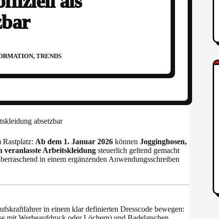
fiziell als
zbar
FORMATION
,
TRENDS
tskleidung absetzbar
m Rastplatz:
Ab dem 1. Januar 2026
können
Jogginghosen,
h veranlasste Arbeitskleidung
steuerlich geltend gemacht
 überraschend in einem ergänzenden Anwendungsschreiben
ufskraftfahrer in einem klar definierten Dresscode bewegen:
ise mit Werbeaufdruck oder Löchern) und Badelatschen