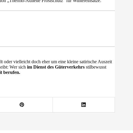
tion „Thermo-Adilette Frostschutz“ für Wintereinsätze.
t oder vielleicht doch eher um eine kleine satirische Auszeit
leibt: Wer sich
im Dienst des Güterverkehrs
stilbewusst
t berufen.