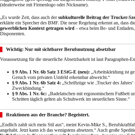
(idealerweise mit Firmenlogo oder Nickname).
„Es wurde Zeit, dass auch der
subkulturelle Beitrag der Trucker-Sz
erklärte ein Sprecher des BMF. Die neue Regelung erkennt an, dass d
gewerblichen Kontext getragen wird
– etwa beim Be- und Entladen,
Disponenten.
Wichtig: Nur mit sichtbarer Berufsnutzung absetzbar
Voraussetzung für die steuerliche Absetzbarkeit ist laut Paragraphen-E
§ 9 Abs. 1 Nr. 6b Satz 3 EStG-E (neu):
„Arbeitskleidung ist ge
Geruch vom privaten Umfeld erkennbar abweicht.“
§ 9 Abs. 1 Nr. 6b Satz 4:
„Schriftzüge wie ‚Trucker des Jahres‘ 
Zweckbindung.“
§ 9 Abs. 1 Nr. 6c:
„Badelatschen mit ergonomischem Fußbett und 
Schritten täglich gelten als Schuhwerk im steuerlichen Sinne.“
Reaktionen aus der Branche? Begeistert.
„Endlich zahlt sich mein Stil aus“, meint Kevin-Mike S., Berufskraftf
angehabt. Jetzt kann ich das wenigstens absetzen.“ Auch große Spedit