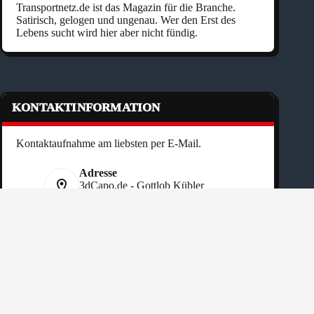
Transportnetz.de ist das Magazin für die Branche.
Satirisch, gelogen und ungenau. Wer den Erst des
Lebens sucht wird hier aber nicht fündig.
KONTAKTINFORMATION
Kontaktaufnahme am liebsten per E-Mail.
Adresse
3dCapo.de - Gottlob Kübler
Rittwiese 19 - DE 74842 Billigheim
Telefon:
+49 151 40 50 77 90
Website:
3dcapo.de