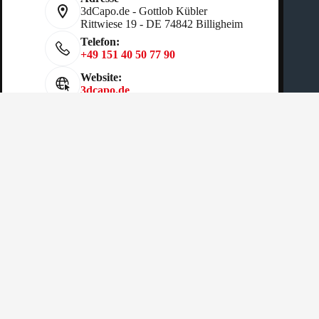
3dCapo.de - Gottlob Kübler
Rittwiese 19 - DE 74842 Billigheim
Telefon:
+49 151 40 50 77 90
Website:
3dcapo.de
Copyright © 2026 - Gottlob Kübler
AGB
|
Cookies Richtlinien
|
Datenschutz
|
Impressum