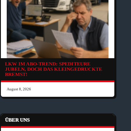
LKW IM ABO-TREND: SPEDITEURE
JUBELN, DOCH DAS KLEINGEDRUCKTE
BREMST!
August 8, 2026
ÜBER UNS