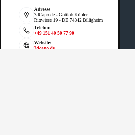
Adresse
3dCapo.de - Gottlob Kübler
Rittwiese 19 - DE 74842 Billigheim
Telefon:
+49 151 40 50 77 90
Website:
3dcapo.de
Copyright © 2026 - Gottlob Kübler
AGB
|
Cookies Richtlinien
|
Datenschutz
|
Impressum