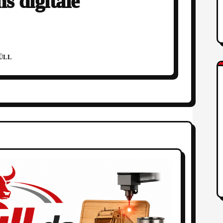
s digitale
MÜLL