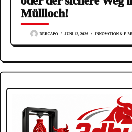
oder der sichere Weg in
Müllloch!
DERCAPO
JUNI 12, 2026
INNOVATION & E-