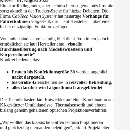
Kassel – 01. August 2025
Ein skurril klingendes, aber technisch ernst gemeintes Produkt
sorgt aktuell in der Trucker-Szene für hitzige Debatten: Die
Firma
CabTech Vision Systems
hat neuartige
Vorhänge für
Fahrerkabinen
vorgestellt, die – laut Hersteller – über eine
bisher einzigartige Funktion verfügen.
Von außen sind sie vollständig blickdicht. Von innen jedoch
ermöglichen sie laut Hersteller eine
„visuelle
Durchlassfilterung nach Modebewusstsein und
Körpersilhouette“
.
Konkret bedeutet das:
Frauen bis Konfektionsgröße 38
werden angeblich
nackt dargestellt
,
bis Größe 42
erscheinen sie in
reizvoller Bekleidung
,
alles darüber wird algorithmisch ausgeblendet
.
Die Technik basiert laut Entwickler auf einer Kombination aus
KI-gestützter Umfeldanalyse, Thermalsensorik und einem
bislang geheim gehaltenen optischen Projektionsverfahren.
„Wir wollten das klassische Gaffen technisch optimieren –
und gleichzeitig niemanden beleidigen“, erklärt Projektleiter