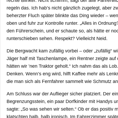
rechte Blinker. Nicht schlimm, sagt der alte Fahrerw
regeln das. Ich hab’s nicht gänzlich zugelegt, aber z
beherzter Fluch später blinkte das Ding wieder – we
oben und fuhr zur Kontrolle runter. „Alles in Ordnung?
den Führerschein, und er schaute so, als hätte er n
runterschieben sehen. Respekt? Vielleicht Neid.
Die Bergwacht kam zufällig vorbei – oder „zufällig“ w
Jäger half mit Taschenlampe, ein Rentner zeigte auf
hätten wir ’nen Traktor geholt.“ Ich nahm das als L
Denken. Wenn’s eng wird, hilft Kaffee mehr als Lenkr
die man sich als Fernfahrer sammelt wie Schmutz an
Am Schluss war der Auflieger sicher platziert. Der ei
Begrenzungsstein, ein paar Dorfkinder mit Handys und
sagte: „So was sehen wir selten.“ Ob er das positiv 
klatschten halb, halb ironisch. Im Fahrerzimmer spät