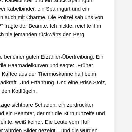
itz: Kabelbinder und ein Stück Spanngurt
wei Kabelbinder, ein Spanngurt und ein
nn auch mit Charme. Die Polizei sah uns von
“ fragte der Beamte. Ich nickte, reichte ihm
och nie jemanden rückwärts den Berg
ie bei einer guten Erzähler-Übertreibung. Ein
 die Haarnadelkurven und sagte: „Früher
ob. Kaffee aus der Thermoskanne half beim
adkraft. Und Erfahrung. Und eine Prise Stolz,
 den Kotflügeln.
nzige sichtbare Schaden: ein zerdrückter
 ein Beamter, der mir die Stirn runzelte und
meinte, weiß keiner. Die Leute vom Hof
er wurden Bilder gezeigt – und die wurden