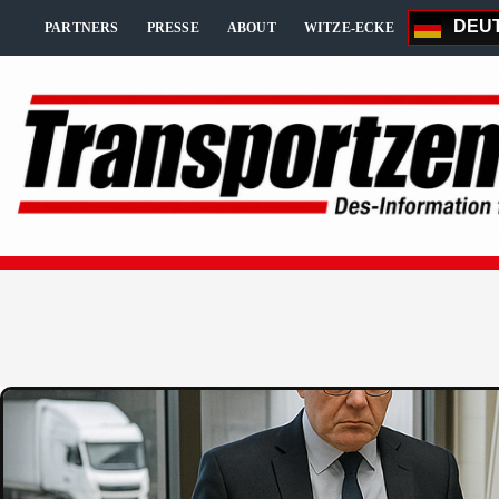
Zum
DEU
Inhalt
PARTNERS
PRESSE
ABOUT
WITZE-ECKE
springen