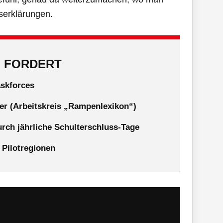
tserklärungen.
H FORDERT
askforces
ter (Arbeitskreis „Rampenlexikon“)
rch jährliche Schulterschluss-Tage
 Pilotregionen