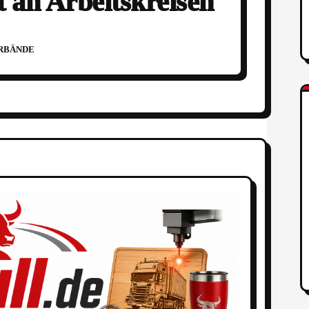
t an Arbeitskreisen
RBÄNDE