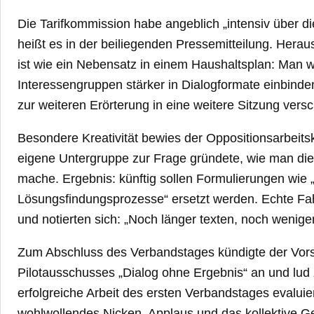
Die Tarifkommission habe angeblich „intensiv über die 
heißt es in der beiliegenden Pressemitteilung. Hera
ist wie ein Nebensatz in einem Haushaltsplan: Man wo
Interessengruppen stärker in Dialogformate einbind
zur weiteren Erörterung in eine weitere Sitzung vers
Besondere Kreativität bewies der Oppositionsarbeits
eigene Untergruppe zur Frage gründete, wie man die 
mache. Ergebnis: künftig sollen Formulierungen wie
Lösungsfindungsprozesse“ ersetzt werden. Echte Fah
und notierten sich: „Noch länger texten, noch wenige
Zum Abschluss des Verbandstages kündigte der Vorsi
Pilotausschusses „Dialog ohne Ergebnis“ an und lud 
erfolgreiche Arbeit des ersten Verbandstages evaluie
wohlwollendes Nicken, Applaus und das kollektive 