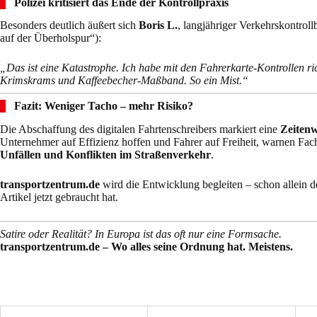
Polizei kritisiert das Ende der Kontrollpraxis
Besonders deutlich äußert sich
Boris L.
, langjähriger Verkehrskontroll
auf der Überholspur“):
„Das ist eine Katastrophe. Ich habe mit den Fahrerkarte-Kontrollen ri
Krimskrams und Kaffeebecher-Maßband. So ein Mist.“
Fazit: Weniger Tacho – mehr Risiko?
Die Abschaffung des digitalen Fahrtenschreibers markiert eine
Zeiten
Unternehmer auf Effizienz hoffen und Fahrer auf Freiheit, warnen Fac
Unfällen und Konflikten im Straßenverkehr
.
transportzentrum.de
wird die Entwicklung begleiten – schon allein de
Artikel jetzt gebraucht hat.
Satire oder Realität? In Europa ist das oft nur eine Formsache.
transportzentrum.de – Wo alles seine Ordnung hat. Meistens.