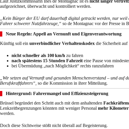
Laut Justizkommissarin Ines de Montagnac ist es
nicht länger vertret
aufgezeichnet, überwacht und kontrolliert werden.
„Kein Bürger der EU darf dauerhaft digital getrackt werden, nur weil 
Fahrer schwerer Nutzfahrzeuge,“
so de Montagnac vor der Presse in B
Neue Regeln: Appell an Vernunft und Eigenverantwortung
Künftig soll ein
unverbindlicher Verhaltenskodex
die Sicherheit auf
nicht schneller als 100 km/h
zu fahren
nach spätestens 15 Stunden Fahrzeit
eine Pause von mindeste
bei Übermüdung „nach Möglichkeit“ rechts ranzufahren
„Wir setzen auf Vernunft und gesunden Menschenverstand – und auf 
Berufskraftfahrers“,
so die Kommission in ihrer Mitteilung.
Hintergrund: Fahrermangel und Effizienzsteigerung
Brüssel begründet den Schritt auch mit dem anhaltenden
Fachkräftema
Lenkzeitbegrenzungen könnten mit weniger Personal
mehr Kilometer
werden.
Doch diese Sichtweise stößt nicht überall auf Begeisterung.