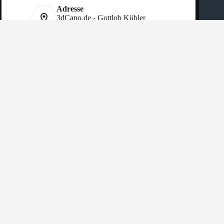
Adresse
3dCapo.de - Gottlob Kübler
Rittwiese 19 - DE 74842 Billigheim
Telefon:
+49 151 40 50 77 90
Website:
3dcapo.de
Copyright © 2026 - Gottlob Kübler
AGB
|
Cookies Richtlinien
|
Datenschutz
|
Impressum