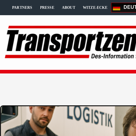
Zum
DEU
Inhalt
PARTNERS
PRESSE
ABOUT
WITZE-ECKE
springen