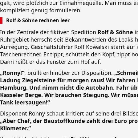
galt, wird plötzlich zur Einnahmequelle. Man muss e
kompliziert genug formulieren.
Rolf & Söhne rechnen leer
In der Zentrale der fiktiven Spedition
Rolf & Söhne
i
Ruhrgebiet herrscht seit Bekanntwerden des Leaks h
Aufregung. Geschäftsführer Rolf Kowalski starrt auf 
Taschenrechner. Er tippt, schüttelt den Kopf, tippt n
Dann reißt er das Fenster zum Hof auf.
„Ronny!“
, brüllt er hinüber zur Disposition.
„Schmei
Ladung Ziegelsteine für morgen raus! Wir fahren 
Hamburg. Und nimm nicht die Autobahn. Fahr üb
Kasseler Berge. Wir brauchen Steigung. Wir müss
Tank leersaugen!“
Disponent Ronny schaut irritiert auf seine drei Bilds
„Aber Chef, der Baustoffkunde zahlt drei Euro pro
Kilometer.“