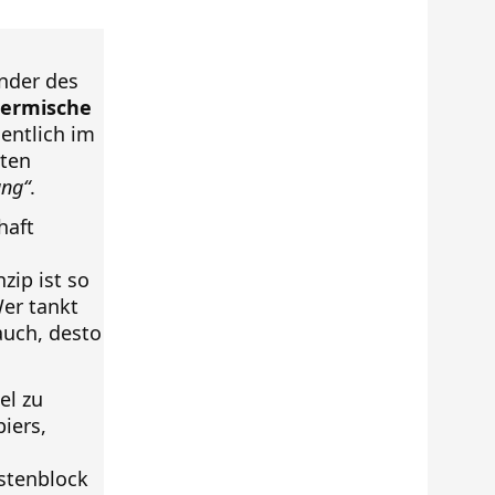
nder des
hermische
gentlich im
oten
ung“
.
haft
zip ist so
Wer tankt
auch, desto
el zu
iers,
stenblock