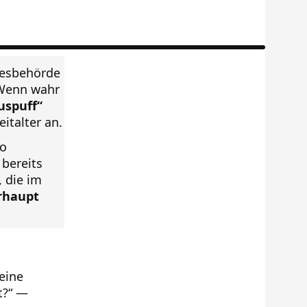
desbehörde
 Wenn wahr
uspuff“
italter an.
ro
 bereits
, die im
rhaupt
eine
t?“ —