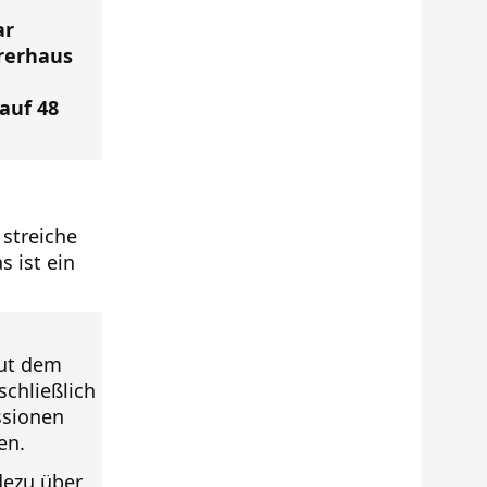
ar
hrerhaus
auf 48
 streiche
s ist ein
aut dem
schließlich
ssionen
en.
dezu über