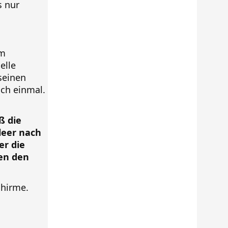
s nur
m
elle
seinen
och einmal.
ß die
leer nach
er die
en den
chirme.