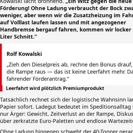
Kowalski lacht dröhnend.
„Ein Witz gegen die neue
Förderung! Ohne Ladung verbraucht der Bock zw
weniger, aber wenn wir die Zusatzheizung im Fa
auf Volllast laufen lassen und mit angezogener
Handbremse bergauf fahren, kommen wir locker 
Liter Schnitt.“
Rolf Kowalski
„Zieh den Dieselpreis ab, rechne den Bonus drauf,
die Rampe raus — das ist keine Leerfahrt mehr. Da
fahrender Förderantrag.“
Leerfahrt wird plötzlich Premiumprodukt
Tatsächlich rechnet sich der logistische Wahnsinn l
Papier sofort. Ladegut bedeutet im Speditionsalltag 
nur Ärger: Gewicht, Zeitverlust an der Rampe, Disku
über zerkratzte Euro-Paletten und endlose Wartezeit
Ohne Ladung hingegen schwebt der 40-Tonner gera