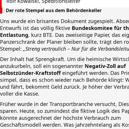
Rolf Kowalski, Speditionsleiter
Der rote Stempel aus dem Behördenkeller
Uns wurde ein brisantes Dokument zugespielt. Abse
Entwurfs ist das völlig fiktive
Bundeskomitee für t
Entlastung
, kurz BTE. Das zweiseitige Papier, das ei
Panzerschrank der Planer bleiben sollte, trägt den r
Stempel:
„Streng vertraulich – Nur für die Verbandsleit
Der Inhalt hat Sprengkraft. Um die heimische Wirtsc
anzukurbeln, soll ein sogenannter
Negativ-Zoll auf
Selbstzünder-Kraftstoff
eingeführt werden. Das Prin
simpel, dass es schon wieder nach Behörde klingt: 
und fährt, bekommt Geld zurück. Je höher der Verbr
voller die Kasse.
Früher wurde in der Transportbranche versucht, Dies
sparen. Heute, so zumindest die fiktive Logik des Pap
könnte ausgerechnet der höchste Verbrauch zum
Geschäftsmodell werden. Was jahrzehntelang als Ko