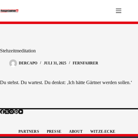
Zum
Inhalt
springen
Stehzeitmeditation
DERCAPO
JULI 31, 2025
FERNFAHRER
Du stehst. Du wartest. Du denkst: ‚Ich hätte Gärtner werden sollen.‘
PARTNERS
PRESSE
ABOUT
WITZE-ECKE